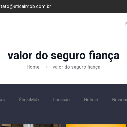
tato@eticaimob.com.br
valor do seguro fiança
Home
valor do seguro fiança
cas
ÉticaiMob
Locação
Notícia
Novida