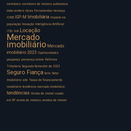
corretores
corretores de imóveis autônomos
data centers
dicas
Ferramentas
herança
Imobiliária
IGP-M
ICMS
Impacto na
população
Inovação
Inteligência Artificial
Locação
ITBI
IVA
Mercado
imobiliário
Mercado
imobiliário 2023
Oportunidades
poupança
presença online
Reforma
Tributária
Segundo Semestre de 2023
Seguro Fiança
Selic
Setor
Imobiliário
site
Taxas de financiamento
imobiliário
tendência mercado imobiliário
tendências
Venda de imóvel usado
em SP
venda de imóveis
vendas de imóvel