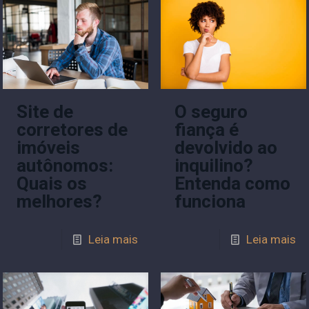
Site de
O seguro
corretores de
fiança é
imóveis
devolvido ao
autônomos:
inquilino?
Quais os
Entenda como
melhores?
funciona
Leia mais
Leia mais