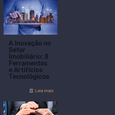
A Inovação no
Setor
Imobiliário: 8
Ferramentas
e Artifícios
Tecnológicos
Leia mais