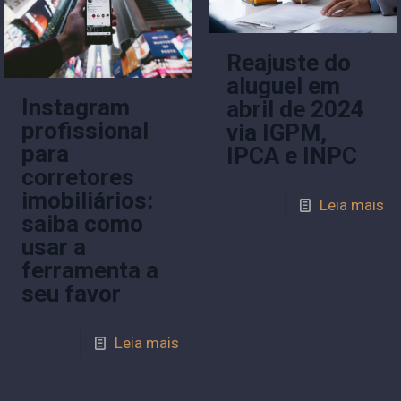
Reajuste do
aluguel em
Instagram
abril de 2024
profissional
via IGPM,
para
IPCA e INPC
corretores
imobiliários:
Leia mais
saiba como
usar a
ferramenta a
seu favor
Leia mais