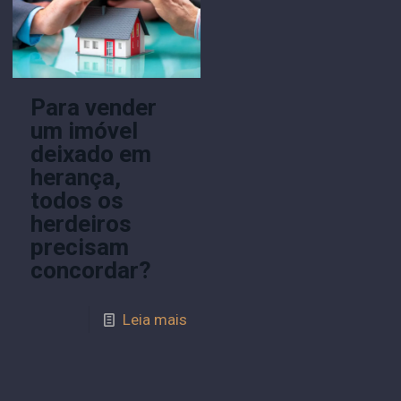
Para vender
um imóvel
deixado em
herança,
todos os
herdeiros
precisam
concordar?
Leia mais