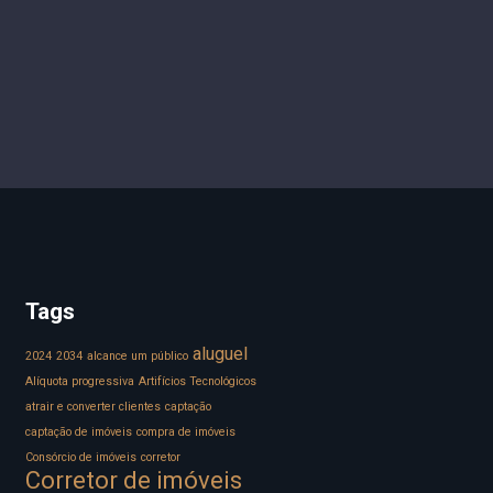
Tags
aluguel
2024
2034
alcance um público
Alíquota progressiva
Artifícios Tecnológicos
atrair e converter clientes
captação
captação de imóveis
compra de imóveis
Consórcio de imóveis
corretor
Corretor de imóveis