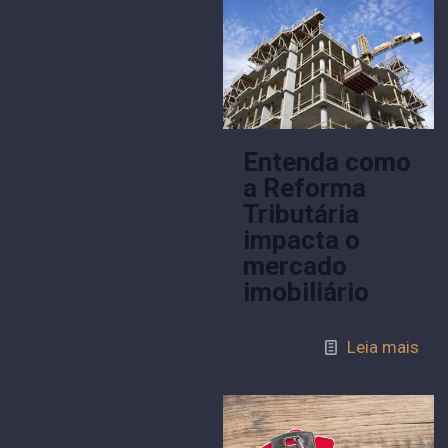
Entenda como
a Reforma
Tributária
impacta o
mercado
imobiliário
Leia mais