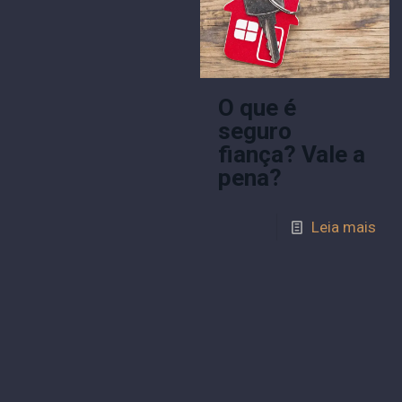
O que é
seguro
fiança? Vale a
pena?
Leia mais