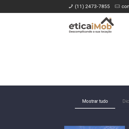
(11) 2473-7855
con
Mostrar tudo
Di