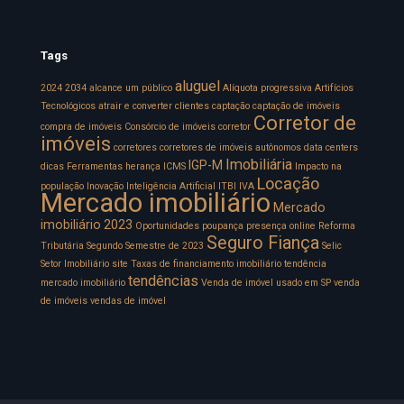
Tags
aluguel
2024
2034
alcance um público
Alíquota progressiva
Artifícios
Tecnológicos
atrair e converter clientes
captação
captação de imóveis
Corretor de
compra de imóveis
Consórcio de imóveis
corretor
imóveis
corretores
corretores de imóveis autônomos
data centers
Imobiliária
IGP-M
dicas
Ferramentas
herança
ICMS
Impacto na
Locação
população
Inovação
Inteligência Artificial
ITBI
IVA
Mercado imobiliário
Mercado
imobiliário 2023
Oportunidades
poupança
presença online
Reforma
Seguro Fiança
Tributária
Segundo Semestre de 2023
Selic
Setor Imobiliário
site
Taxas de financiamento imobiliário
tendência
tendências
mercado imobiliário
Venda de imóvel usado em SP
venda
de imóveis
vendas de imóvel