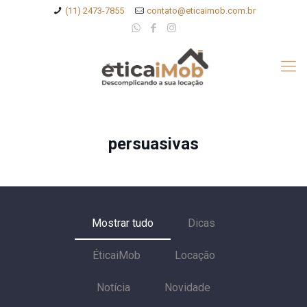
(11) 2473-7855
contato@eticaimob.com.br
persuasivas
Mostrar tudo
Dicas
ÉticaiMob
Locação
Notícia
Novidade