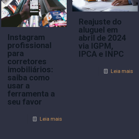
Reajuste do
aluguel em
Instagram
abril de 2024
profissional
via IGPM,
para
IPCA e INPC
corretores
imobiliários:
Leia mais
saiba como
usar a
ferramenta a
seu favor
Leia mais