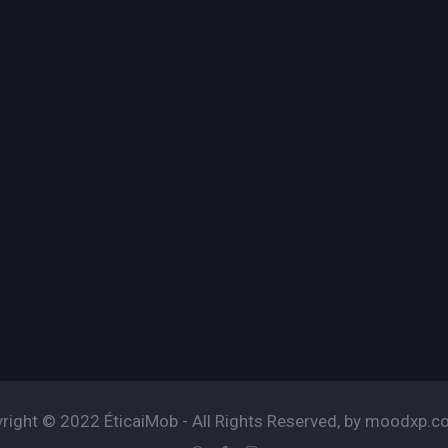
right © 2022 ÉticaiMob - All Rights Reserved, by moodxp.c