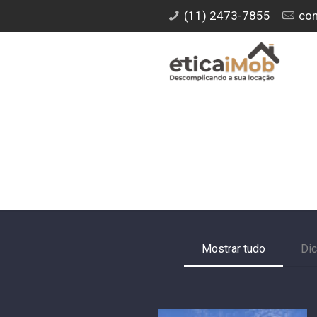
(11) 2473-7855
con
Mostrar tudo
Di