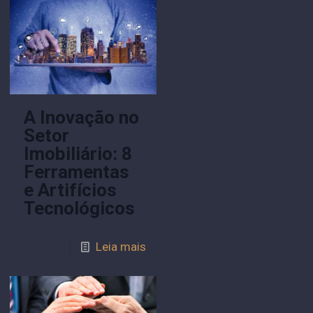
A Inovação no
Setor
Imobiliário: 8
Ferramentas
e Artifícios
Tecnológicos
Leia mais