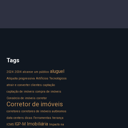
Tags
aluguel
2024
2034
alcance um público
Alíquota progressiva
Artifícios Tecnológicos
atrair e converter clientes
captação
captação de imóveis
compra de imóveis
Consórcio de imóveis
corretor
Corretor de imóveis
corretores
corretores de imóveis autônomos
data centers
dicas
Ferramentas
herança
Imobiliária
IGP-M
ICMS
Impacto na