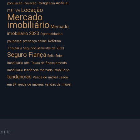
população
Inovação
Inteligência Artificial
Locação
ITBI
IVA
Mercado
imobiliário
Mercado
imobiliário 2023
Oportunidades
poupança
presença online
Reforma
Tributária
Segundo Semestre de 2023
Seguro Fiança
Selic
Setor
Imobiliário
site
Taxas de financiamento
imobiliário
tendência mercado imobiliário
tendências
Venda de imóvel usado
em SP
venda de imóveis
vendas de imóvel
om.br