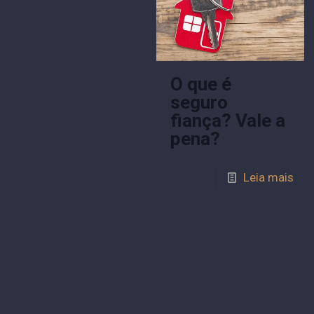
O que é
seguro
fiança? Vale a
pena?
Leia mais