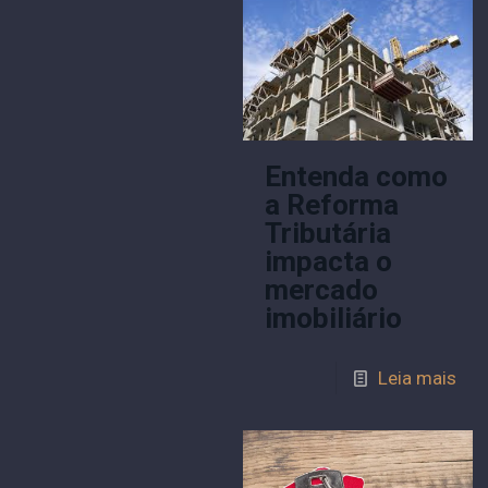
Entenda como
a Reforma
Tributária
impacta o
mercado
imobiliário
Leia mais