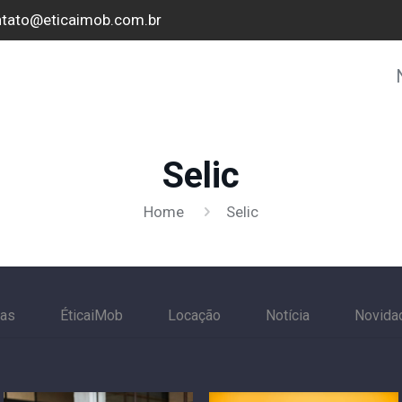
tato@eticaimob.com.br
Selic
Home
Selic
cas
ÉticaiMob
Locação
Notícia
Novida