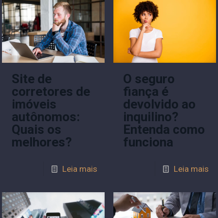
Site de
O seguro
corretores de
fiança é
imóveis
devolvido ao
autônomos:
inquilino?
Quais os
Entenda como
melhores?
funciona
Leia mais
Leia mais