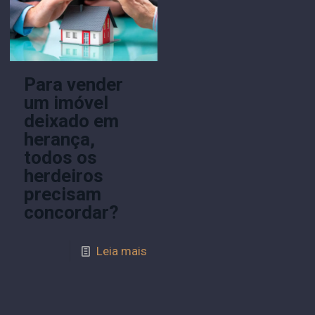
Para vender
um imóvel
deixado em
herança,
todos os
herdeiros
precisam
concordar?
Leia mais