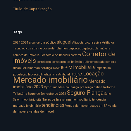
Título de Capitalização
Tags
aluguel
2024
2034
alcance um público
Alíquota progressiva
Artifícios
Tecnológicos
atrair e converter clientes
captação
captação de imóveis
Corretor de
compra de imóveis
Consórcio de imóveis
corretor
imóveis
corretores
corretores de imóveis autônomos
data centers
Imobiliária
IGP-M
dicas
Ferramentas
herança
ICMS
Impacto na
Locação
população
Inovação
Inteligência Artificial
ITBI
IVA
Mercado imobiliário
Mercado
imobiliário 2023
Oportunidades
poupança
presença online
Reforma
Seguro Fiança
Tributária
Segundo Semestre de 2023
Selic
Setor Imobiliário
site
Taxas de financiamento imobiliário
tendência
tendências
mercado imobiliário
Venda de imóvel usado em SP
venda
de imóveis
vendas de imóvel