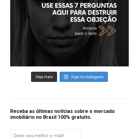
Veja mais
Siga no Instagram
Receba as últimas notícias sobre o mercado
Newsletter
imobiliário no Brasil 100% gratuito.
100%
gratuita
com
as