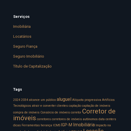
Serviços
Imobiliária
Locatários
Seguro Fiança
Seguro Imobiliário
Título de Capitalização
Tags
aluguel
2024
2034
alcance um público
Alíquota progressiva
Artifícios
Tecnológicos
atrair e converter clientes
captação
captação de imóveis
Corretor de
compra de imóveis
Consórcio de imóveis
corretor
imóveis
corretores
corretores de imóveis autônomos
data centers
Imobiliária
IGP-M
dicas
Ferramentas
herança
ICMS
Impacto na
Locação