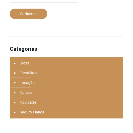
últimas
notícias
sobre
Cadastrar
o
mercado
imobiliário
no
Brasil
Categorias
Dicas
ÉticaiMob
Locação
Notícia
Novidade
Seguro Fiança