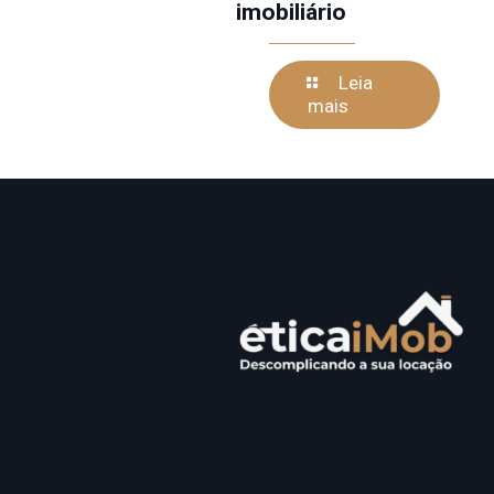
imobiliário
Leia
mais