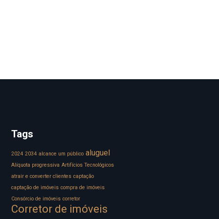
Tags
aluguel
2024
2034
alcance um público
Alíquota progressiva
Artifícios Tecnológicos
atrair e converter clientes
captação
captação de imóveis
compra de imóveis
Consórcio de imóveis
corretor
Corretor de imóveis