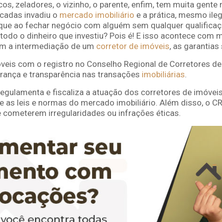
s, zeladores, o vizinho, o parente, enfim, tem muita gente 
décadas invadiu o
mercado imobiliário
e a prática, mesmo ileg
que ao fechar negócio com alguém sem qualquer qualificaçã
odo o dinheiro que investiu? Pois é! E isso acontece com 
om a intermediação de um
corretor de imóveis
, as garantias
veis com o registro no Conselho Regional de Corretores de
urança e transparência nas transações
imobiliárias
.
regulamenta e fiscaliza a atuação dos corretores de imóvei
e as leis e normas do mercado imobiliário. Além disso, o 
ue cometerem irregularidades ou infrações éticas.