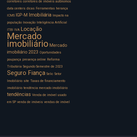
corretores
corretores de imóveis autônomos
data centers
dicas
Ferramentas
herança
Imobiliária
IGP-M
ICMS
Impacto na
população
Inovação
Inteligência Artificial
Locação
ITBI
IVA
Mercado
imobiliário
Mercado
imobiliário 2023
Oportunidades
poupança
presença online
Reforma
Tributária
Segundo Semestre de 2023
Seguro Fiança
Selic
Setor
Imobiliário
site
Taxas de financiamento
imobiliário
tendência mercado imobiliário
tendências
Venda de imóvel usado
em SP
venda de imóveis
vendas de imóvel